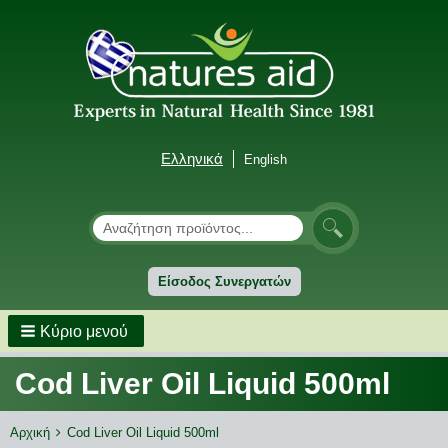
Ελληνικά
English
Αναζήτηση
Αναζήτηση
Είσοδος Συνεργατών
Κύριο μενού
Cod Liver Oil Liquid 500ml
Breadcrumbs
You
Αρχική
Cod Liver Oil Liquid 500ml