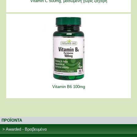
Vitamin C 500mg, μασώμενη χωρίς ζάχαρη
Vitamin B6 100mg
ΠΡΟΪΟΝΤΑ
Awarded - Βραβευμένα