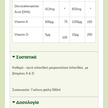
Docosahexaenoic
413mg
*
825mg
*
Acid (DHA)
Vitamin A
600µg
75
1200µg
150
Vitamin D
5µg
10µg
200
100
Συστατικά
Καθαρό - αγνό ισλανδικό μουρουνέλαιο Ισλανδίας με
βιταμίνες A & D.
Συσκευασία: Γυάλινη φιάλη 500ml
Δοσολογία