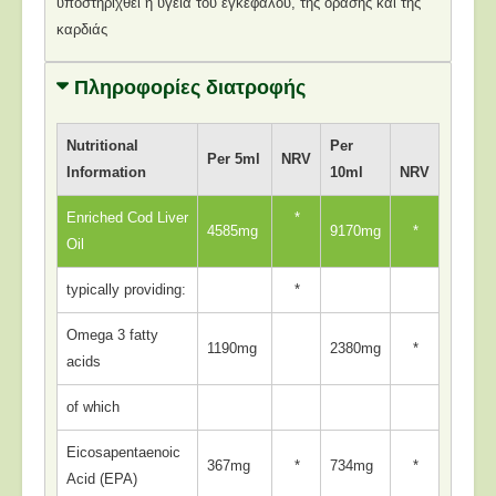
υποστηριχθεί η υγεία του εγκεφάλου, της όρασης και της
καρδιάς
Πληροφορίες διατροφής
Nutritional
Per
Per 5ml
NRV
Information
10ml
NRV
Enriched Cod Liver
*
4585mg
9170mg
*
Oil
typically providing:
*
Omega 3 fatty
1190mg
2380mg
*
acids
of which
Eicosapentaenoic
367mg
*
734mg
*
Acid (EPA)