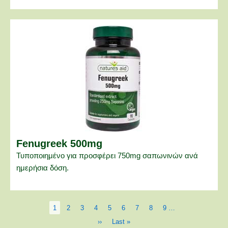
Fenugreek 500mg
Τυποποιημένο για προσφέρει 750mg σαπωνινών ανά
ημερήσια δόση.
Σελιδοποίηση
Τρέχουσα
1
Page
2
Page
3
Page
4
Page
5
Page
6
Page
7
Page
8
Page
9
…
σελίδα
Next
››
Last
Last »