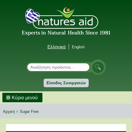
Ελληνικά
English
Αναζήτηση
Αναζήτηση
Είσοδος Συνεργατών
Κύριο μενού
Breadcrumbs
You
Αρχική
Sugar Free
are
here: