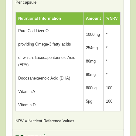
Per capsule
Nutritional Information
Amount
%NRV
Pure Cod Liver Oil
1000mg
*
providing Omega-3 fatty acids
254mg
*
of which: Eicosapentaenoic Acid
80mg
*
(EPA)
90mg
*
Docosahexaenoic Acid (DHA)
800ug
100
Vitamin A
5µg
100
Vitamin D
NRV = Nutrient Reference Values