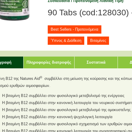
Συσκευασία / Προτεινόμενη Λιανική Τιμή
90 Tabs (cod:128030) 
Best Sellers - Προτεινόμενα
Ύπνος & Διάθεση
Βιταμίνες
ιγραφή
Πληροφορίες διατροφής
Συστατικά
Δ
(ενεργή
καρτέλα)
®
ίνη Β12 της Natures Aid
συμβάλλει στη μείωση της κούρασης και της κόπωσ
ισμού ερυθρών αιμοσφαιρίων.
Η βιταμίνη Β12 συμβάλλει στον φυσιολογικό μεταβολισμό της ενέργειας
Η βιταμίνη Β12 συμβάλλει στην κανονική λειτουργία του νευρικού συστήματ
Η βιταμίνη Β12 συμβάλλει στον φυσιολογικό μεταβολισμό της ομοκυστεΐνης
Η βιταμίνη Β12 συμβάλλει στην κανονική ψυχολογική λειτουργία
Η βιταμίνη Β12 συμβάλλει στον φυσιολογικό σχηματισμό των ερυθρών αιμ
Η βιταμίνη Β12 συμβάλλει στην κανονική λειτουργία του ανοσοποιητικού σ