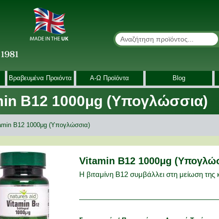
Αναζήτηση
Αναζήτηση
Βραβευμένα Προιόντα
Α-Ω Προϊόντα
Blog
min Β12 1000μg (Υπογλώσσια)
crumbs
amin Β12 1000μg (Υπογλώσσια)
Vitamin Β12 1000μg (Υπογλώ
Η βιταμίνη Β12 συμβάλλει στη μείωση της