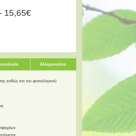
- 15,65€
οσολογία
Αλλεργιογόνα
ης καθώς και του φυσιολογικού
ος
οσφαιρίων
υστήματος