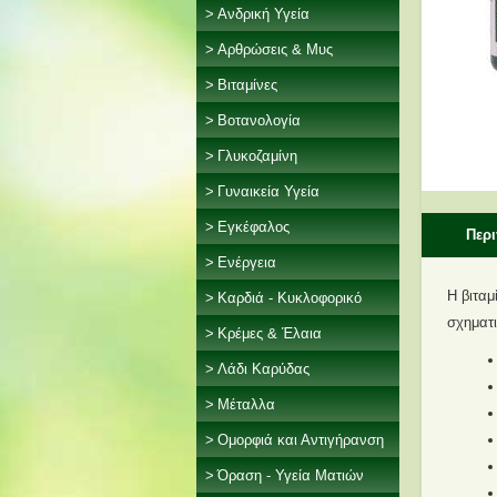
Ανδρική Υγεία
Αρθρώσεις & Μυς
Βιταμίνες
Βοτανολογία
Γλυκοζαμίνη
Γυναικεία Υγεία
Εγκέφαλος
Περ
Ενέργεια
Η βιταμ
Καρδιά - Κυκλοφορικό
σχηματ
Κρέμες & Έλαια
Λάδι Καρύδας
Μέταλλα
Ομορφιά και Αντιγήρανση
Όραση - Υγεία Ματιών