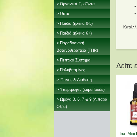
Οργανικά Προϊόντα
Οστά
Παιδιά (ηλικία 0-5)
Κατάλλ
Παιδιά (ηλικία 6+)
Παραδοσιακή
Βοτανοθεραπεία (THR)
Πεπτικό Σύστημα
Δείτε 
Πολυβιταμίνες
Ύπνος & Διάθεση
Υπερτροφές (superfoods)
Ωμέγα 3, 6, 7 & 9 (Λιπαρά
Οξέα)
Iron Mini