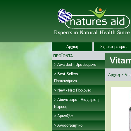
Αρχική
Σχετικά με εμάς
ΠΡΟΪΟΝΤΑ
Vita
Awarded - Βραβευμένα
Bread
Best Sellers -
You
Αρχική
Vit
Προτεινόμενα
are
here:
New - Νέα Προϊόντα
Αδυνάτισμα - Διαχείριση
Βάρους
Αμινοξέα
Ανοσοποιητικό