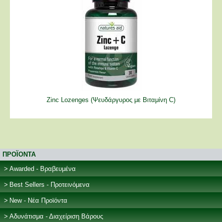
Zinc Lozenges (Ψευδάργυρος με Βιταμίνη C)
ΠΡΟΪΟΝΤΑ
Awarded - Βραβευμένα
Best Sellers - Προτεινόμενα
New - Νέα Προϊόντα
Αδυνάτισμα - Διαχείριση Βάρους